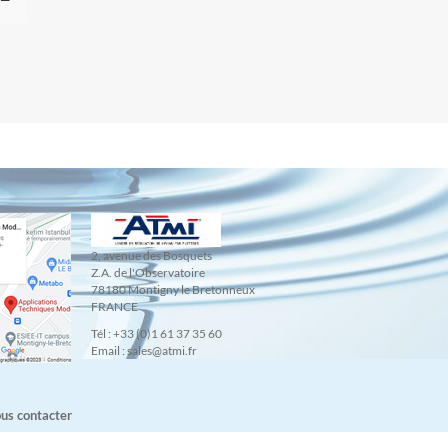
2, avenue des Bosquets
Z.A. de l'Observatoire
78180 Montigny le Bretonneux
FRANCE
Tél : +33 (0)1 61 37 35 60
Email : sales@atmi.fr
us contacter