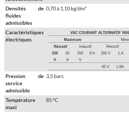
Densités de
0,70 à 1,10 kg/dm³
fluides
admissibles
Caractéristiques
VAC COURANT ALTERNATIF 50/6
électriques
Maximum
Min
Résistif
Inductif
Résistif
250
20
250
8 A
250 V
1.A
V
A
V
50 V
1,8A.
Pression de
3,5 bars
service
admissible
Température
85 °C
maxi