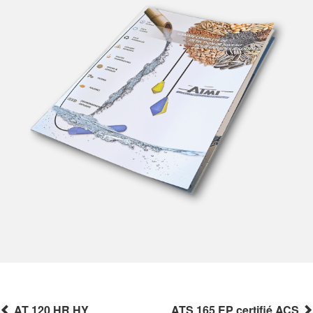
AT 120 HR HY
ATS 165 EP certifié ACS