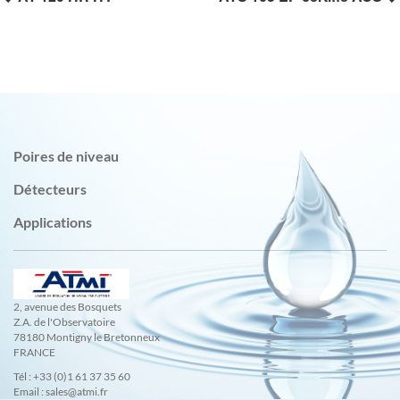
Poires de niveau
Détecteurs
Applications
2, avenue des Bosquets
Z.A. de l'Observatoire
78180 Montigny le Bretonneux
FRANCE
Tél : +33 (0)1 61 37 35 60
Email : sales@atmi.fr