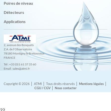
Poires de niveau
Détecteurs
Applications
2, avenue des Bosquets
Z.A. de l'Observatoire
78180 Montigny le Bretonneux
FRANCE
Tél : +33 (0)1 61 37 35 60
Email : sales@atmi.fr
Copyright © 2026
ATMI
Tous droits réservés
Mentions légales
CGU / CGV
Nous contacter
22