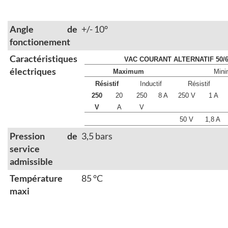
Angle de
+/- 10°
fonctionement
Caractéristiques
VAC COURANT ALTERNATIF 50/6
électriques
Maximum
Min
Résistif
Inductif
Résistif
250
20
250
8 A
250 V
1 A
V
A
V
50 V
1,8 A
Pression de
3,5 bars
service
admissible
Température
85 °C
maxi