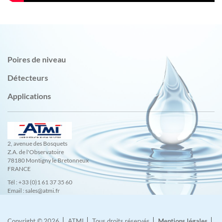
Poires de niveau
Détecteurs
Applications
2, avenue des Bosquets
Z.A. de l'Observatoire
78180 Montigny le Bretonneux
FRANCE
Tél : +33 (0)1 61 37 35 60
Email : sales@atmi.fr
Copyright © 2026
ATMI
Tous droits réservés
Mentions légales