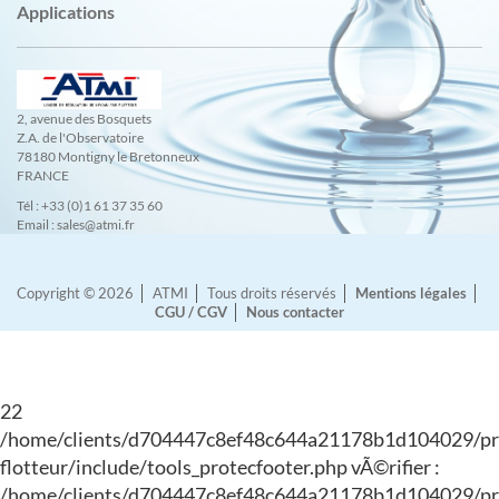
Applications
2, avenue des Bosquets
Z.A. de l'Observatoire
78180 Montigny le Bretonneux
FRANCE
Tél : +33 (0)1 61 37 35 60
Email : sales@atmi.fr
Copyright © 2026
ATMI
Tous droits réservés
Mentions légales
CGU / CGV
Nous contacter
22
/home/clients/d704447c8ef48c644a21178b1d104029/pro
flotteur/include/tools_protecfooter.php vÃ©rifier :
/home/clients/d704447c8ef48c644a21178b1d104029/pr