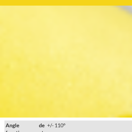
Angle de
+/- 110°