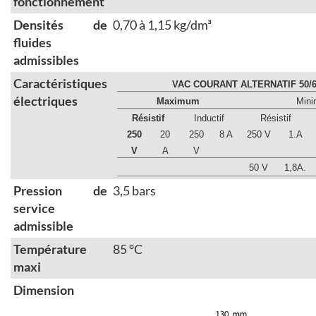
fonctionnement
Densités de
0,70 à 1,15 kg/dm³
fluides
admissibles
Caractéristiques
VAC COURANT ALTERNATIF 50/6
électriques
Maximum
Min
Résistif
Inductif
Résistif
250
20
250
8 A
250 V
1.A
V
A
V
50 V
1,8A.
Pression de
3,5 bars
service
admissible
Température
85 °C
maxi
Dimension