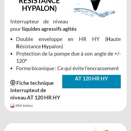
R
ÉSISTANCE
HY
PALON
)
Interrupteur de niveau
pour
liquides agressifs agités
Double enveloppe en HR HY (
H
aute
R
ésistance
Hy
palon)
Protection de la pompe due à son angle de +/-
120°
Forme biconique : Ce qui évite l'encrassement
AT 120 HR HY
Fiche technique
interrupteut de
niveau AT 120 HR HY
(PDF 626Ko)