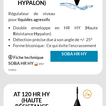
HY
PALON
)
Régulateur de niveau
pour
liquides agressifs
Double enveloppe en HR HY (
H
aute
R
ésistance
Hy
palon)
Détection précise due à son angle de +/- 25°
Forme biconique : Ce qui évite l'encrassement
SOBA HR HY
Fiche technique
SOBA HR HY
(PDF
510Ko)
AT 120 HR HY
(H
AUTE