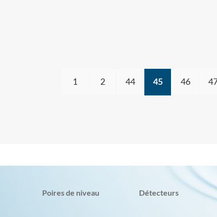
1
2
44
45
46
4
Poires de niveau
Détecteurs