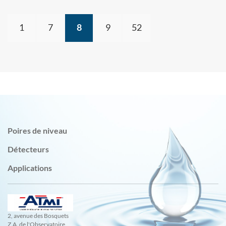
1
7
8
9
52
Poires de niveau
Détecteurs
Applications
2, avenue des Bosquets
Z.A. de l'Observatoire