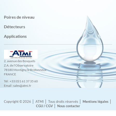
Poires de niveau
Détecteurs
Applications
2, avenue des Bosquets
Z.A. de l'Observatoire
78180 Montigny le Bretonneux
FRANCE
Tél : +33 (0)1 61 37 35 60
Email : sales@atmi.fr
Copyright © 2026
ATMI
Tous droits réservés
Mentions légales
CGU / CGV
Nous contacter