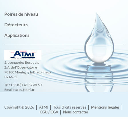
Poires de niveau
Détecteurs
Applications
2, avenue des Bosquets
Z.A. de l'Observatoire
78180 Montigny le Bretonneux
FRANCE
Tél : +33 (0)1 61 37 35 60
Email : sales@atmi.fr
Copyright © 2026
ATMI
Tous droits réservés
Mentions légales
CGU / CGV
Nous contacter