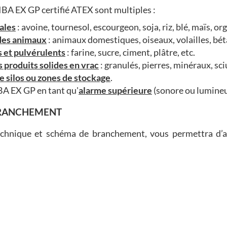
IBA EX GP certifié ATEX sont multiples :
éales
: avoine, tournesol, escourgeon, soja, riz, blé, maïs, org
 des animaux
: animaux domestiques, oiseaux, volailles, béta
 et pulvérulents
: farine, sucre, ciment, plâtre, etc.
 produits solides en vrac
: granulés, pierres, minéraux, sci
de silos ou zones de stockage
.
BA EX GP en tant qu'
alarme supérieure
(sonore ou lumineu
BRANCHEMENT
hnique et schéma de branchement, vous permettra d’avo