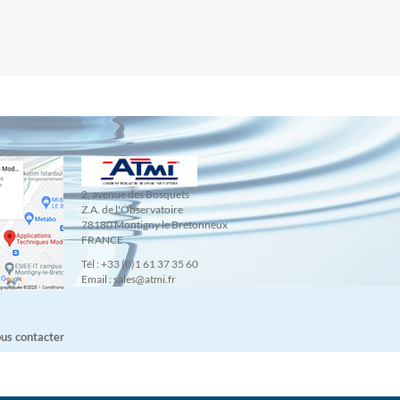
2, avenue des Bosquets
Z.A. de l'Observatoire
78180 Montigny le Bretonneux
FRANCE
Tél : +33 (0)1 61 37 35 60
Email : sales@atmi.fr
us contacter