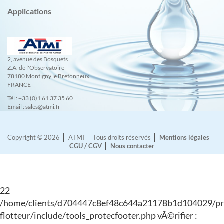
Applications
2, avenue des Bosquets
Z.A. de l'Observatoire
78180 Montigny le Bretonneux
FRANCE
Tél : +33 (0)1 61 37 35 60
Email : sales@atmi.fr
Copyright © 2026
ATMI
Tous droits réservés
Mentions légales
CGU / CGV
Nous contacter
22
/home/clients/d704447c8ef48c644a21178b1d104029/pro
flotteur/include/tools_protecfooter.php vÃ©rifier :