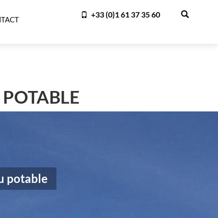
+33 (0)1 61 37 35 60
TACT
 POTABLE
u potable