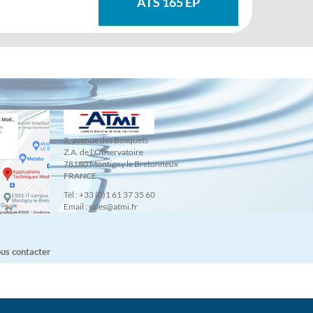
ATS 165 EP
2, avenue des Bosquets
Z.A. de l'Observatoire
78180 Montigny le Bretonneux
FRANCE
Tél : +33 (0)1 61 37 35 60
Email : sales@atmi.fr
us contacter