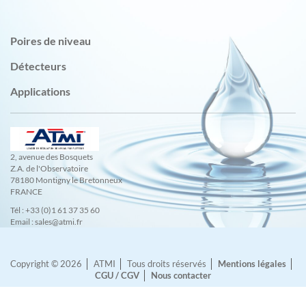
Poires de niveau
Détecteurs
Applications
2, avenue des Bosquets
Z.A. de l'Observatoire
78180 Montigny le Bretonneux
FRANCE
Tél : +33 (0)1 61 37 35 60
Email : sales@atmi.fr
Copyright © 2026
ATMI
Tous droits réservés
Mentions légales
CGU / CGV
Nous contacter