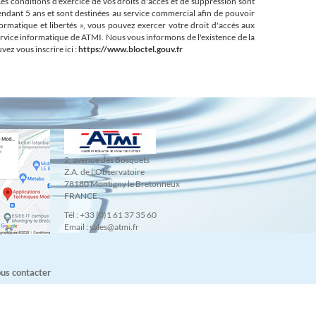
s conditions d'exercice de vos droits d'accès et de suppression sont
pendant 5 ans et sont destinées au service commercial afin de pouvoir
ormatique et libertés », vous pouvez exercer votre droit d'accès aux
ervice informatique de ATMI. Nous vous informons de l'existence de la
ez vous inscrire ici :
https://www.bloctel.gouv.fr
2, avenue des Bosquets
Z.A. de l'Observatoire
78180 Montigny le Bretonneux
FRANCE
Tél : +33 (0)1 61 37 35 60
Email : sales@atmi.fr
us contacter