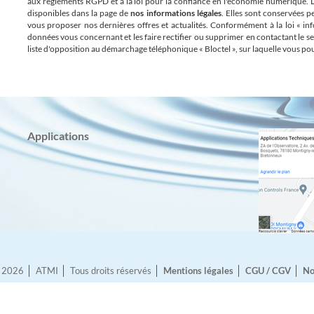
aux règlements RGPD et à la loi pour la confiance en l'économie numérique. Le
disponibles dans la page de
nos informations légales
. Elles sont conservées 
vous proposer nos dernières offres et actualités. Conformément à la loi « inf
données vous concernant et les faire rectifier ou supprimer en contactant le s
liste d'opposition au démarchage téléphonique « Bloctel », sur laquelle vous pouv
Applications
© 2026
ATMI
Tous droits réservés
Mentions légales
CGU / CGV
No