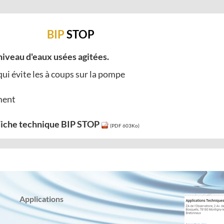
BIP
STOP
niveau d'eaux usées agitées.
ui évite les à coups sur la pompe
ment
iche technique BIP STOP
(PDF 603Ko)
Applications