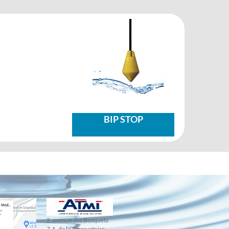
BIP STOP
2, avenue des Bosquets
Z.A. de l'Observatoire